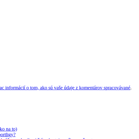
iac informácií o tom, ako sú vaše údaje z komentárov spracovávané
.
ko na to)
ortligy?