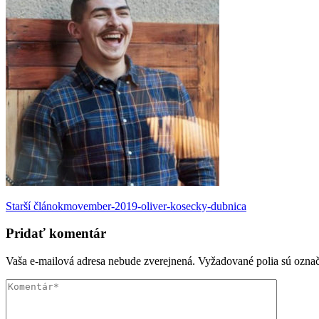
Navigácia
Starší článok
movember-2019-oliver-kosecky-dubnica
v
Pridať komentár
príspevku
Vaša e-mailová adresa nebude zverejnená.
Vyžadované polia sú ozna