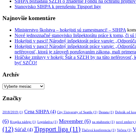
SIHPA požiadala SZĽH o zriadenie Fondu na ochranu príjmov hr
Stanovisko SIHPA k prerušeniu Tipsport ligy
Najnovšie komentáre
Ministerstvo školstva – hokejisti sú zamestnanci! – SIHPA
kome
Nové jednoznačné stanovisko Inšpektorátu práce k tomu, či sú
Hokejisti v pasci! Národný inšpektorát práce varuje: „Odpo
Hokejisti v pasci! Národný inšpektorát práce varuje: „Odpo
neférovosť, ktorá je zároveň porušovaním zákona, mali primer
Hráčske zmluvy v hokeji: Štát a SZĽH by na túto neférovosť, 
byť SZČO!
Archív
Archív
Značky
Cena SIHPA
(4)
2018/2019
(1)
City University of Seattle
(1)
Desiata
(1)
Dobrák od kos
(6)
Movember
(6)
Kvapka nádeje
(1)
Legislatíva
(1)
na stiahnutie
(1)
nové zmluvy
(12)
Tipsport liga
(11)
V
Súťaž
(4)
Tlačová konferencia
(1)
Večera
(1)