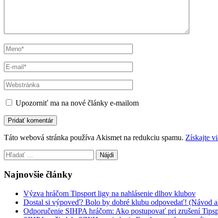
Upozorniť ma na nové články e-mailom
Táto webová stránka používa Akismet na redukciu spamu.
Získajte v
Hľadať:
Najnovšie články
Výzva hráčom Tipsport ligy na nahlásenie dlhov klubov
Dostal si výpoveď? Bolo by dobré klubu odpovedať! (Návod a
Odporučenie SIHPA hráčom: Ako postupovať pri zrušení Tipsp