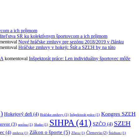
vcom a ich príjmom
diteľstva SR ku kolektívnym športovcom a ich príjmom
mentoval
Nové hráčske zmluvy pre sezónu 2018/2019 v článku
mentoval
Hráčske zmluvy v hokeji: Štát a SZĽH by na túto
PA
komentoval
Inšpektorát práce: Len individuálny športovec môže
)
Kongres SZĽH
Hokejový deň
(4)
Hráčske zmluvy
(1)
Inšpektorát práce
(1)
SIHPA
(41)
SZĽH
SZČO
(4)
hovor
(3)
sezóna
(1)
Shake
(1)
Zákon o športe
(5)
ec
(4)
Členovia
(2)
zmluva
(1)
Zľava
(1)
Štúdium
(1)