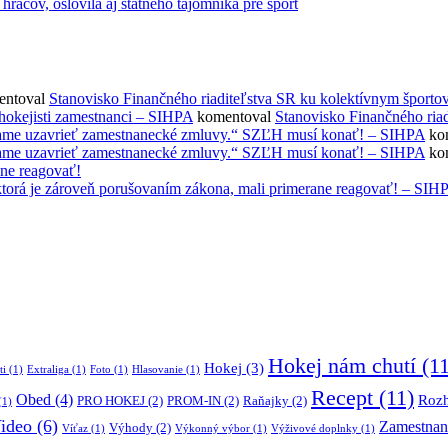
áčov, oslovila aj štátneho tajomníka pre šport
ntoval
Stanovisko Finančného riaditeľstva SR ku kolektívnym športo
 hokejisti zamestnanci – SIHPA
komentoval
Stanovisko Finančného ria
rúčame uzavrieť zamestnanecké zmluvy.“ SZĽH musí konať! – SIHPA
ko
rúčame uzavrieť zamestnanecké zmluvy.“ SZĽH musí konať! – SIHPA
ko
ane reagovať!
ktorá je zároveň porušovaním zákona, mali primerane reagovať! – SIH
Hokej nám chutí
(11
Hokej
(3)
ti
(1)
Extraliga
(1)
Foto
(1)
Hlasovanie
(1)
Recept
(11)
Obed
(4)
Roz
PRO HOKEJ
(2)
PROM-IN
(2)
Raňajky
(2)
(1)
ideo
(6)
Zamestnan
Výhody
(2)
Víťaz
(1)
Výkonný výbor
(1)
Výživové doplnky
(1)