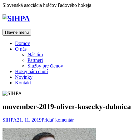
Prejsť
Slovenská asociácia hráčov ľadového hokeja
na
obsah
Hlavné menu
Domov
O nás
Náš tím
Partneri
Služby pre členov
Hokej nám chutí
Novinky
Kontakt
movember-2019-oliver-kosecky-dubnica
SIHPA
21. 11. 2019
Pridať komentár