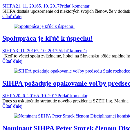
SIHPA
21. 11. 2016
5. 10. 2017
Pridať komentár
SIHPA dostala upozornenie od niektorých svojich členov, že v doda
Čítať ďalej
Spolupráca je kľúč k úspechu!
SIHPA
3. 11. 2016
5. 10. 2017
Pridať komentár
„Keď to všetci spolu zvládneme, hokej na Slovensku pôjde rapídne ho
Čítať ďalej
SIHPA požaduje opakovanie voľby predse
SIHPA
20. 6. 2016
5. 10. 2017
Pridať komentár
Dnes sa uskutočnilo stretnutie nového prezidenta SZĽH Ing. Marti
Čítať ďalej
Nominant SIHPA Peter Smrek členom Disc