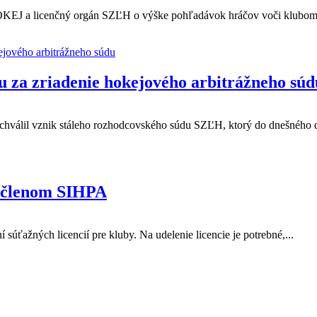
OKEJ a licenčný orgán SZĽH o výške pohľadávok hráčov voči klubom
ciu za zriadenie hokejového arbitrážneho súd
hválil vznik stáleho rozhodcovského súdu SZĽH, ktorý do dnešného d
i členom SIHPA
ažných licencií pre kluby. Na udelenie licencie je potrebné,...