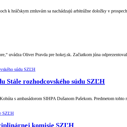
tkoch k hráčskym zmluvám sa nachádzajú arbitrážne doložky v prospec
re,“ uvádza Oliver Pravda pre hokej.sk. Začiatkom júna odprezentovali
du Stále rozhodcovského súdu SZĽH
na Kohúta s ambasádorom SIHPA Dušanom Pašekom. Predmetom tohto ro
iplinárnej komisie SZĽH