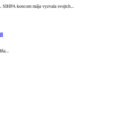
. SIHPA koncom mája vyzvala svojich...
u
ňa...