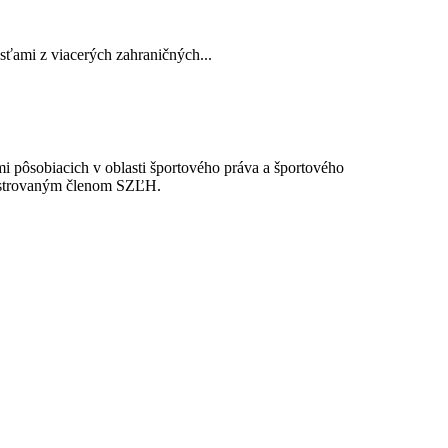
sťami z viacerých zahraničných...
kmi pôsobiacich v oblasti športového práva a športového
egistrovaným členom SZĽH.