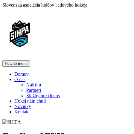
Prejsť
Slovenská asociácia hráčov ľadového hokeja
na
obsah
Hlavné menu
Domov
O nás
Náš tím
Partneri
Služby pre členov
Hokej nám chutí
Novinky
Kontakt