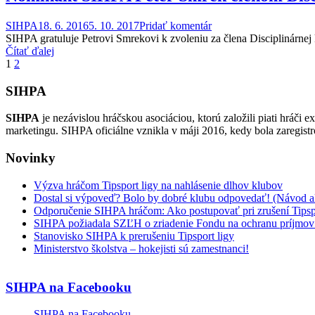
SIHPA
18. 6. 2016
5. 10. 2017
Pridať komentár
SIHPA gratuluje Petrovi Smrekovi k zvoleniu za člena Disciplinárne
Čítať ďalej
Navigácia
1
2
v
SIHPA
článkoch
SIHPA
je nezávislou hráčskou asociáciou, ktorú založili piati hráči 
marketingu. SIHPA oficiálne vznikla v máji 2016, kedy bola zaregis
Novinky
Výzva hráčom Tipsport ligy na nahlásenie dlhov klubov
Dostal si výpoveď? Bolo by dobré klubu odpovedať! (Návod a
Odporučenie SIHPA hráčom: Ako postupovať pri zrušení Tipsp
SIHPA požiadala SZĽH o zriadenie Fondu na ochranu príjmov hr
Stanovisko SIHPA k prerušeniu Tipsport ligy
Ministerstvo školstva – hokejisti sú zamestnanci!
SIHPA na Facebooku
SIHPA na Facebooku