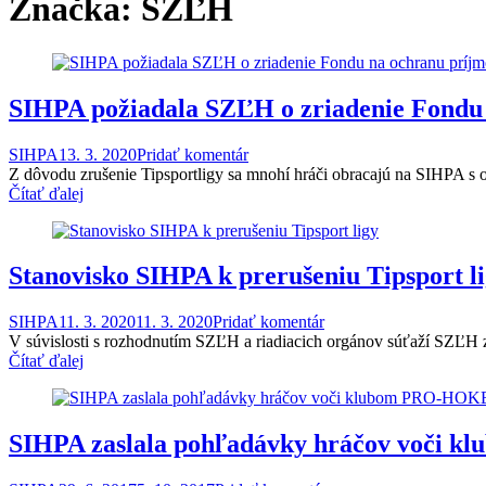
Značka:
SZĽH
SIHPA požiadala SZĽH o zriadenie Fondu n
SIHPA
13. 3. 2020
Pridať komentár
Z dôvodu zrušenie Tipsportligy sa mnohí hráči obracajú na SIHPA s ot
Čítať ďalej
Stanovisko SIHPA k prerušeniu Tipsport l
SIHPA
11. 3. 2020
11. 3. 2020
Pridať komentár
V súvislosti s rozhodnutím SZĽH a riadiacich orgánov súťaží SZĽH 
Čítať ďalej
SIHPA zaslala pohľadávky hráčov voči