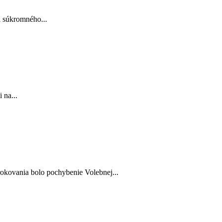
h súkromného...
 na...
kovania bolo pochybenie Volebnej...