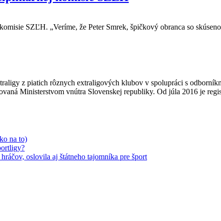
j komisie SZĽH. „Veríme, že Peter Smrek, špičkový obranca so skúseno
extraligy z piatich rôznych extraligových klubov v spolupráci s odborní
trovaná Ministerstvom vnútra Slovenskej republiky. Od júla 2016 je r
ko na to)
ortligy?
áčov, oslovila aj štátneho tajomníka pre šport