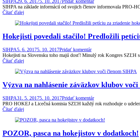
SIHPA
29. 6. 2017
5. 10. 2017
Pridať komentár
SIHPA na základe informácií od svojich členov informovala PRO-H
Čítať ďalej
Hokejisti povedali stačilo! Predložili petí
SIHPA
5. 6. 2017
5. 10. 2017
Pridať komentár
Hokejisti na Slovensku toho majú dosť! Minulý rok Kongres SZĽH sc
Čítať ďalej
Výzva na nahlásenie záväzkov klubov voč
SIHPA
31. 5. 2017
5. 10. 2017
Pridať komentár
PRO HOKEJ a Licečná komisia SZĽH každý rok rozhoduje o udelení súť
Čítať ďalej
POZOR, pasca na hokejistov v dodatkoch!