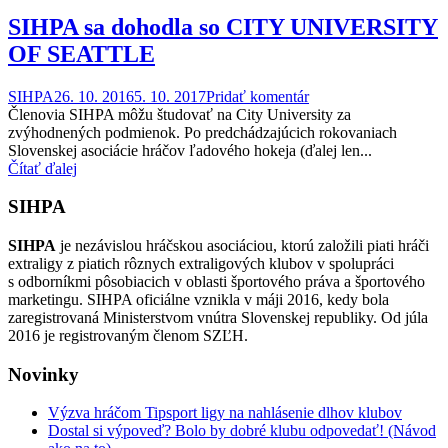
SIHPA sa dohodla so CITY UNIVERSITY
OF SEATTLE
SIHPA
26. 10. 2016
5. 10. 2017
Pridať komentár
Členovia SIHPA môžu študovať na City University za
zvýhodnených podmienok. Po predchádzajúcich rokovaniach
Slovenskej asociácie hráčov ľadového hokeja (ďalej len...
Čítať ďalej
SIHPA
SIHPA
je nezávislou hráčskou asociáciou, ktorú založili piati hráči
extraligy z piatich rôznych extraligových klubov v spolupráci
s odborníkmi pôsobiacich v oblasti športového práva a športového
marketingu. SIHPA oficiálne vznikla v máji 2016, kedy bola
zaregistrovaná Ministerstvom vnútra Slovenskej republiky. Od júla
2016 je registrovaným členom SZĽH.
Novinky
Výzva hráčom Tipsport ligy na nahlásenie dlhov klubov
Dostal si výpoveď? Bolo by dobré klubu odpovedať! (Návod