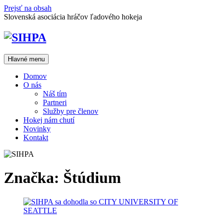
Prejsť na obsah
Slovenská asociácia hráčov ľadového hokeja
Hlavné menu
Domov
O nás
Náš tím
Partneri
Služby pre členov
Hokej nám chutí
Novinky
Kontakt
Značka:
Štúdium