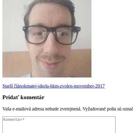
Navigácia
Starší článok
matej-sikela-hkm-zvolen-movember-2017
v
Pridať komentár
príspevku
Vaša e-mailová adresa nebude zverejnená.
Vyžadované polia sú ozna