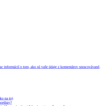
iac informácií o tom, ako sú vaše údaje z komentárov spracovávané
.
ko na to)
ortligy?