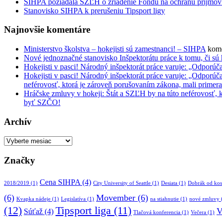
SIHPA požiadala SZĽH o zriadenie Fondu na ochranu príjmov hr
Stanovisko SIHPA k prerušeniu Tipsport ligy
Najnovšie komentáre
Ministerstvo školstva – hokejisti sú zamestnanci! – SIHPA
kome
Nové jednoznačné stanovisko Inšpektorátu práce k tomu, či sú
Hokejisti v pasci! Národný inšpektorát práce varuje: „Odpo
Hokejisti v pasci! Národný inšpektorát práce varuje: „Odpo
neférovosť, ktorá je zároveň porušovaním zákona, mali primer
Hráčske zmluvy v hokeji: Štát a SZĽH by na túto neférovosť, 
byť SZČO!
Archív
Archív
Značky
Cena SIHPA
(4)
2018/2019
(1)
City University of Seattle
(1)
Desiata
(1)
Dobrák od kos
(6)
Movember
(6)
Kvapka nádeje
(1)
Legislatíva
(1)
na stiahnutie
(1)
nové zmluvy
(12)
Tipsport liga
(11)
V
Súťaž
(4)
Tlačová konferencia
(1)
Večera
(1)