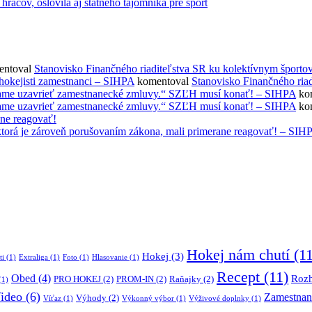
áčov, oslovila aj štátneho tajomníka pre šport
ntoval
Stanovisko Finančného riaditeľstva SR ku kolektívnym športo
 hokejisti zamestnanci – SIHPA
komentoval
Stanovisko Finančného ria
rúčame uzavrieť zamestnanecké zmluvy.“ SZĽH musí konať! – SIHPA
ko
rúčame uzavrieť zamestnanecké zmluvy.“ SZĽH musí konať! – SIHPA
ko
ane reagovať!
ktorá je zároveň porušovaním zákona, mali primerane reagovať! – SIH
Hokej nám chutí
(11
Hokej
(3)
ti
(1)
Extraliga
(1)
Foto
(1)
Hlasovanie
(1)
Recept
(11)
Obed
(4)
Roz
PRO HOKEJ
(2)
PROM-IN
(2)
Raňajky
(2)
(1)
ideo
(6)
Zamestnan
Výhody
(2)
Víťaz
(1)
Výkonný výbor
(1)
Výživové doplnky
(1)