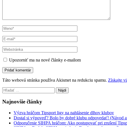
Upozorniť ma na nové články e-mailom
Táto webová stránka používa Akismet na redukciu spamu.
Získajte v
Hľadať:
Najnovšie články
Výzva hráčom Tipsport ligy na nahlásenie dlhov klubov
Dostal si výpoveď? Bolo by dobré klubu odpovedať! (Návod a
Odporučenie SIHPA hráčom: Ako postupovať pri zrušení Tipsp