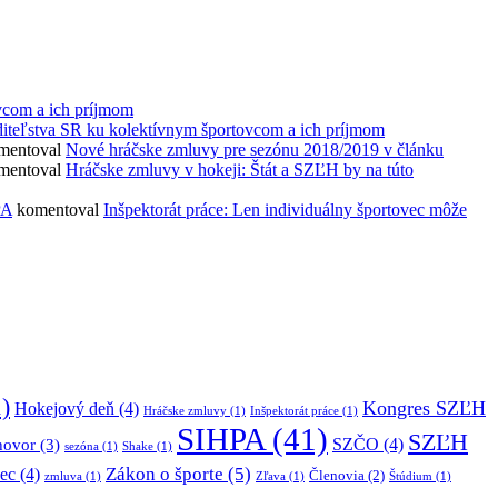
vcom a ich príjmom
diteľstva SR ku kolektívnym športovcom a ich príjmom
mentoval
Nové hráčske zmluvy pre sezónu 2018/2019 v článku
mentoval
Hráčske zmluvy v hokeji: Štát a SZĽH by na túto
PA
komentoval
Inšpektorát práce: Len individuálny športovec môže
)
Kongres SZĽH
Hokejový deň
(4)
Hráčske zmluvy
(1)
Inšpektorát práce
(1)
SIHPA
(41)
SZĽH
SZČO
(4)
hovor
(3)
sezóna
(1)
Shake
(1)
Zákon o športe
(5)
ec
(4)
Členovia
(2)
zmluva
(1)
Zľava
(1)
Štúdium
(1)